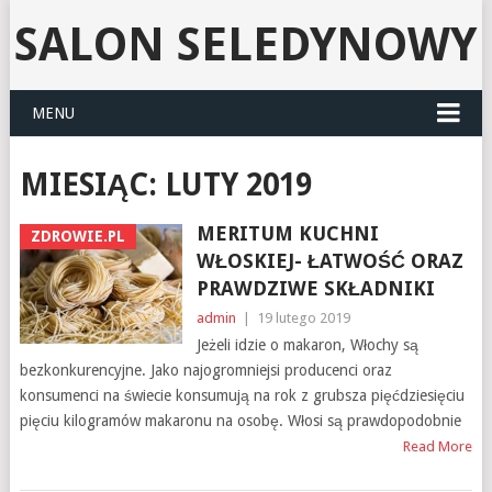
SALON SELEDYNOWY
MENU
MIESIĄC:
LUTY 2019
MERITUM KUCHNI
ZDROWIE.PL
WŁOSKIEJ- ŁATWOŚĆ ORAZ
PRAWDZIWE SKŁADNIKI
admin
|
19 lutego 2019
Jeżeli idzie o makaron, Włochy są
bezkonkurencyjne. Jako najogromniejsi producenci oraz
konsumenci na świecie konsumują na rok z grubsza pięćdziesięciu
pięciu kilogramów makaronu na osobę. Włosi są prawdopodobnie
Read More