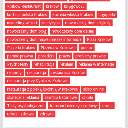
Krakow Restaurant
kraków
księgowość
kuchnia polska Kraków
kuchnia włoska Kraków
logopeda
marketing w sieci
medycyna
nowoczesny dom artykuły
nowoczesny dom blog
nowoczesny dom dzisiaj
nowoczesny dom najważniejsze informacje
Pizza Kraków
Pizzeria Kraków
Pizzeria w Krakowie
pomoc
pomoc prawna
posadzki
prawo
problemy prawne
Psychotesty
rehabilitacja
rekalam
reklama w internecie
remonty
restauracja
restauracja Kraków
restauracja przy Rynku w Krakowie
restauracja z polską kuchnią w Krakowie
sklep online
skuteczna reklama
szambo betonowe
szkoła
Testy psychologiczne
transport miedzynarodowy
uroda
uroda i zdrowie
zdrowie