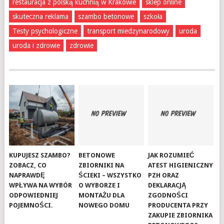
restauracja z polską kuchnią w Krakowie
sklep online
skuteczna reklama
szambo betonowe
szkoła
Testy psychologiczne
transport miedzynarodowy
uroda
uroda i zdrowie
zdrowie
KUPUJESZ SZAMBO?
BETONOWE
JAK ROZUMIEĆ
ZOBACZ, CO
ZBIORNIKI NA
ATEST HIGIENICZNY
NAPRAWDĘ
ŚCIEKI – WSZYSTKO
PZH ORAZ
WPŁYWA NA WYBÓR
O WYBORZE I
DEKLARACJĄ
ODPOWIEDNIEJ
MONTAŻU DLA
ZGODNOŚCI
POJEMNOŚCI.
NOWEGO DOMU
PRODUCENTA PRZY
ZAKUPIE ZBIORNIKA