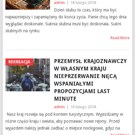
admin
|
18 lutego 2018
Dzień ślubu to czas, który ma być
najważniejszy i zapamiętany do końca życia. Panie chcą tego dnia
wyglądać doskonale. Suknia ślubna musi być doskonała. Sukni
ślubnych na rynku
Read More
PRZEMYSŁ KRAJOZNAWCZY
REKREACJA
W WŁASNYM KRAJU
NIEPRZERWANIE NĘCĄ
WSPANIAŁYMI
PROPOZYCJAMI LAST
MINUTE
admin
|
16 lutego 2018
Nasz kraj rozwija się pod kontem turystycznym. Wyjeżdżamy w
różne części kraju i świata, aby poznawać nowe rejony. Przed
wyjazdem należy jednak zadbać o miejsce noclegowe, gdyż na