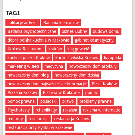
TAGI
aplikacje autyzm
Badania kierowców
Badania psychotechniczne
biznes ślubny
budowa domu
dobra polska kuchnia w Krakowie
gabinet kosmetyczny
Krakow Restaurant
kraków
księgowość
kuchnia polska Kraków
kuchnia włoska Kraków
logopeda
marketing w sieci
medycyna
nowoczesny dom artykuły
nowoczesny dom blog
nowoczesny dom dzisiaj
nowoczesny dom najważniejsze informacje
Pizza Kraków
Pizzeria Kraków
Pizzeria w Krakowie
pomoc
pomoc prawna
posadzki
prawo
problemy prawne
Psychotesty
rehabilitacja
rekalam
reklama w internecie
remonty
restauracja
restauracja Kraków
restauracja przy Rynku w Krakowie