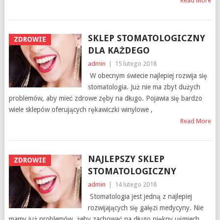
Read More
SKLEP STOMATOLOGICZNY
ZDROWIE
DLA KAŻDEGO
admin
|
15 lutego 2018
W obecnym świecie najlepiej rozwija się
stomatologia. Już nie ma zbyt dużych
problemów, aby mieć zdrowe zęby na długo. Pojawia się bardzo
wiele sklepów oferujących rękawiczki winylowe ,
Read More
NAJLEPSZY SKLEP
ZDROWIE
STOMATOLOGICZNY
admin
|
14 lutego 2018
Stomatologia jest jedną z najlepiej
rozwijających się gałęzi medycyny. Nie
mamy już problemów, żeby zachować na długo piękny uśmiech.