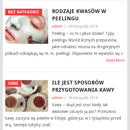
RODZAJE KWASÓW W
BEZ KATEGORII
PEELINGU
admin
|
20 listopada 2014
Peeling – co to i jakże działa? Typy
peelingu Wśród licznych preparatów,
jakie odnaleźć można na drogeryjnych
półkach odnajdują się m. in. peelingi. Objaśnienie te wywodzi się z
Read More
ILE JEST SPOSOBÓW
INNE
PRZYGOTOWANIA KAWY
admin
|
18 listopada 2014
Kawa – skąd jest oraz kiedy tak
właściwie zaczęto ją pić? Przeszłość
kawy zaczyna się pewnie w Etiopii, gdzie już w I tysiącleciu przed
erą, tamtejsi tubylcy znali