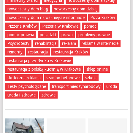
marketing w sieci
medycyna
nowoczesny dom artykuły
nowoczesny dom blog
nowoczesny dom dzisiaj
nowoczesny dom najważniejsze informacje
Pizza Kraków
Pizzeria Kraków
Pizzeria w Krakowie
pomoc
pomoc prawna
posadzki
prawo
problemy prawne
Psychotesty
rehabilitacja
rekalam
reklama w internecie
remonty
restauracja
restauracja Kraków
restauracja przy Rynku w Krakowie
restauracja z polską kuchnią w Krakowie
sklep online
skuteczna reklama
szambo betonowe
szkoła
Testy psychologiczne
transport miedzynarodowy
uroda
uroda i zdrowie
zdrowie