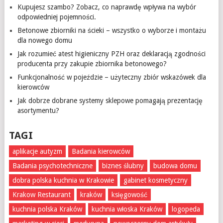
Kupujesz szambo? Zobacz, co naprawdę wpływa na wybór
odpowiedniej pojemności.
Betonowe zbiorniki na ścieki – wszystko o wyborze i montażu
dla nowego domu
Jak rozumieć atest higieniczny PZH oraz deklaracją zgodności
producenta przy zakupie zbiornika betonowego?
Funkcjonalność w pojeździe – użyteczny zbiór wskazówek dla
kierowców
Jak dobrze dobrane systemy sklepowe pomagają prezentację
asortymentu?
TAGI
aplikacje autyzm
Badania kierowców
Badania psychotechniczne
biznes ślubny
budowa domu
dobra polska kuchnia w Krakowie
gabinet kosmetyczny
Krakow Restaurant
kraków
księgowość
kuchnia polska Kraków
kuchnia włoska Kraków
logopeda