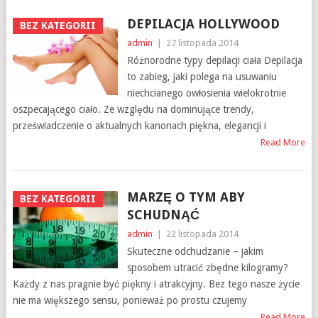
DEPILACJA HOLLYWOOD
BEZ KATEGORII
admin
|
27 listopada 2014
Różnorodne typy depilacji ciała Depilacja
to zabieg, jaki polega na usuwaniu
niechcianego owłosienia wielokrotnie
oszpecającego ciało. Ze względu na dominujące trendy,
przeświadczenie o aktualnych kanonach piękna, elegancji i
Read More
MARZĘ O TYM ABY
BEZ KATEGORII
SCHUDNĄĆ
admin
|
22 listopada 2014
Skuteczne odchudzanie – jakim
sposobem utracić zbędne kilogramy?
Każdy z nas pragnie być piękny i atrakcyjny. Bez tego nasze życie
nie ma większego sensu, ponieważ po prostu czujemy
Read More