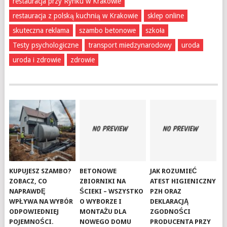
restauracja przy Rynku w Krakowie
restauracja z polską kuchnią w Krakowie
sklep online
skuteczna reklama
szambo betonowe
szkoła
Testy psychologiczne
transport miedzynarodowy
uroda
uroda i zdrowie
zdrowie
KUPUJESZ SZAMBO?
BETONOWE
JAK ROZUMIEĆ
ZOBACZ, CO
ZBIORNIKI NA
ATEST HIGIENICZNY
NAPRAWDĘ
ŚCIEKI – WSZYSTKO
PZH ORAZ
WPŁYWA NA WYBÓR
O WYBORZE I
DEKLARACJĄ
ODPOWIEDNIEJ
MONTAŻU DLA
ZGODNOŚCI
POJEMNOŚCI.
NOWEGO DOMU
PRODUCENTA PRZY