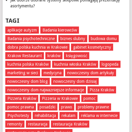
Jak dobrze dobrane systemy sklepowe pomagają prezentację
asortymentu?
TAGI
aplikacje autyzm
Badania kierowców
Badania psychotechniczne
biznes ślubny
budowa domu
dobra polska kuchnia w Krakowie
gabinet kosmetyczny
Krakow Restaurant
kraków
księgowość
kuchnia polska Kraków
kuchnia włoska Kraków
logopeda
marketing w sieci
medycyna
nowoczesny dom artykuły
nowoczesny dom blog
nowoczesny dom dzisiaj
nowoczesny dom najważniejsze informacje
Pizza Kraków
Pizzeria Kraków
Pizzeria w Krakowie
pomoc
pomoc prawna
posadzki
prawo
problemy prawne
Psychotesty
rehabilitacja
rekalam
reklama w internecie
remonty
restauracja
restauracja Kraków