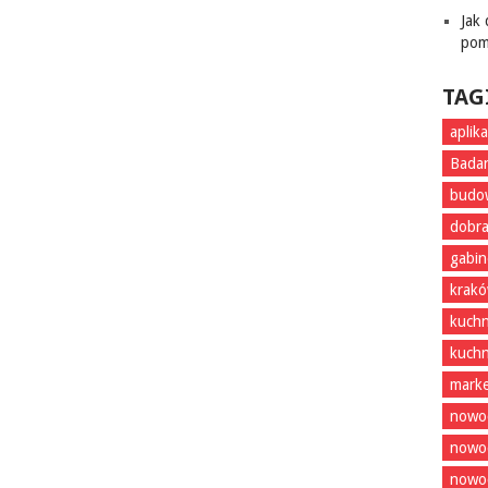
Jak
pom
TAG
aplik
Badan
budo
dobra
gabin
krak
kuchn
kuchn
marke
nowoc
nowo
nowoc