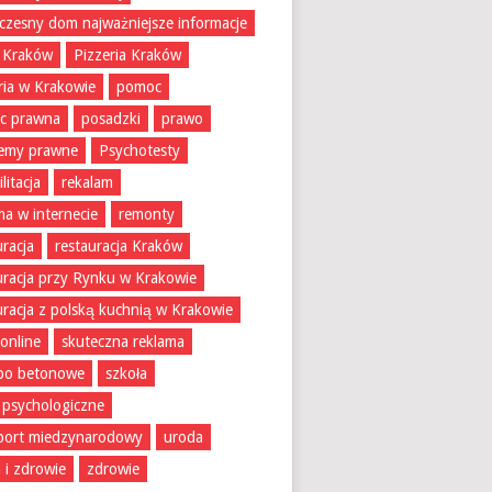
zesny dom najważniejsze informacje
 Kraków
Pizzeria Kraków
ria w Krakowie
pomoc
c prawna
posadzki
prawo
lemy prawne
Psychotesty
litacja
rekalam
ma w internecie
remonty
uracja
restauracja Kraków
uracja przy Rynku w Krakowie
uracja z polską kuchnią w Krakowie
 online
skuteczna reklama
bo betonowe
szkoła
 psychologiczne
port miedzynarodowy
uroda
 i zdrowie
zdrowie