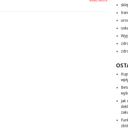
Read More
skl
tra
uro
usłu
Wyp
zdr
zdr
OST
Kup
wpł
Bet
wyb
Jak
dek
zak
Fun
zbi