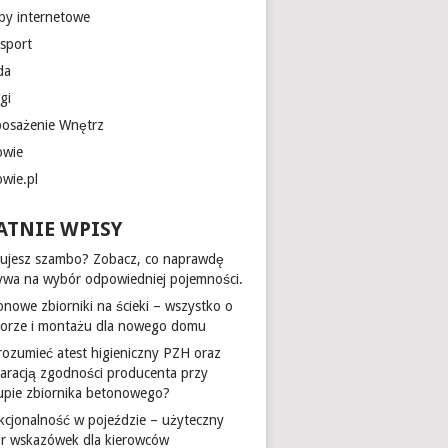
epy internetowe
nsport
da
gi
osażenie Wnętrz
owie
owie.pl
ATNIE WPISY
ujesz szambo? Zobacz, co naprawdę
ywa na wybór odpowiedniej pojemności.
onowe zbiorniki na ścieki – wszystko o
orze i montażu dla nowego domu
 rozumieć atest higieniczny PZH oraz
laracją zgodności producenta przy
upie zbiornika betonowego?
kcjonalność w pojeździe – użyteczny
ór wskazówek dla kierowców