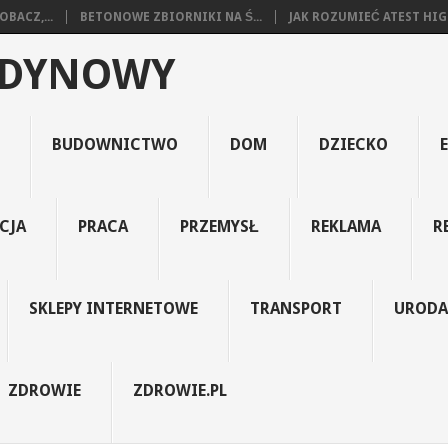
BACZ,...
BETONOWE ZBIORNIKI NA Ś...
JAK ROZUMIEĆ ATEST HIGI
EDYNOWY
BUDOWNICTWO
DOM
DZIECKO
CJA
PRACA
PRZEMYSŁ
REKLAMA
R
SKLEPY INTERNETOWE
TRANSPORT
URODA
ZDROWIE
ZDROWIE.PL