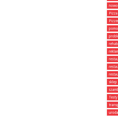
nowoc
Pizza
Pizze
pomo
prob
rehabi
rekla
resta
resta
resta
sklep
szam
Testy
trans
uroda