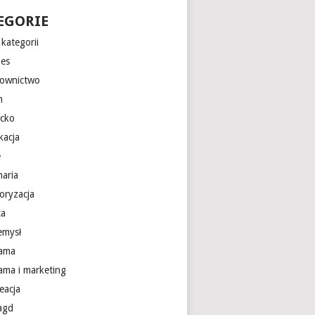
EGORIE
kategorii
nes
ownictwo
m
ecko
kacja
e
naria
oryzacja
ca
emysł
lama
lama i marketing
eacja
 agd