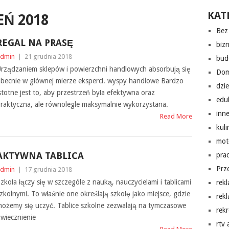
KAT
Ń 2018
Bez 
REGAL NA PRASĘ
biz
dmin
|
21 grudnia 2018
bud
rządzaniem sklepów i powierzchni handlowych absorbują się
Do
becnie w głównej mierze eksperci. wyspy handlowe Bardzo
dzi
stotne jest to, aby przestrzeń była efektywna oraz
edu
raktyczna, ale równolegle maksymalnie wykorzystana.
inn
Read More
kuli
mot
AKTYWNA TABLICA
pra
Prz
dmin
|
17 grudnia 2018
zkoła łączy się w szczególe z nauką, nauczycielami i tablicami
rek
zkolnymi. To właśnie one określają szkołę jako miejsce, gdzie
rek
ożemy się uczyć. Tablice szkolne zezwalają na tymczasowe
rekr
wiecznienie
rtv