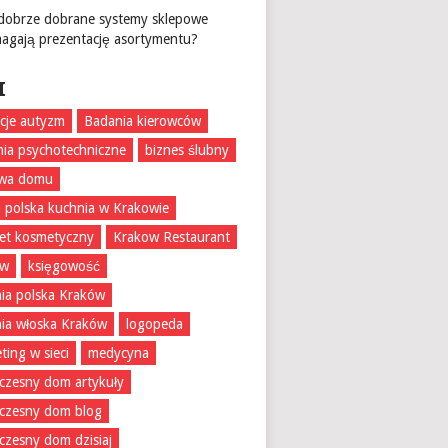
 dobrze dobrane systemy sklepowe
agają prezentację asortymentu?
I
acje autyzm
Badania kierowców
ia psychotechniczne
biznes ślubny
wa domu
 polska kuchnia w Krakowie
et kosmetyczny
Krakow Restaurant
ów
księgowość
ia polska Kraków
ia włoska Kraków
logopeda
ting w sieci
medycyna
zesny dom artykuły
czesny dom blog
zesny dom dzisiaj