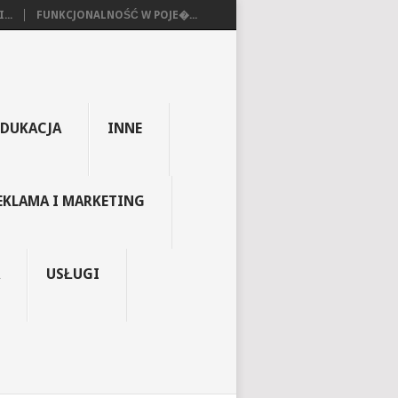
...
FUNKCJONALNOŚĆ W POJE�...
EDUKACJA
INNE
EKLAMA I MARKETING
USŁUGI