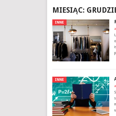
MIESIĄC:
GRUDZIE
INNE
a
U
o
i
p
INNE
a
S
s
m
u