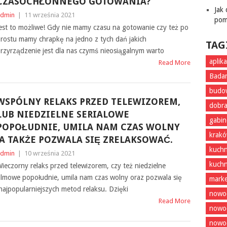
CZASOCHŁONNEGO GOTOWANIA?
Jak
dmin
|
11 września 2021
pom
est to możliwe! Gdy nie mamy czasu na gotowanie czy też po
rostu mamy chrapkę na jedno z tych dań jakich
TAG
rzyrządzenie jest dla nas czymś nieosiągalnym warto
aplik
Read More
Badan
budo
WSPÓLNY RELAKS PRZED TELEWIZOREM,
dobra
LUB NIEDZIELNE SERIALOWE
gabin
POPOŁUDNIE, UMILA NAM CZAS WOLNY
krak
,A TAKŻE POZWALA SIĘ ZRELAKSOWAĆ.
kuchn
dmin
|
10 września 2021
kuchn
ieczorny relaks przed telewizorem, czy też niedzielne
ilmowe popołudnie, umila nam czas wolny oraz pozwala się
marke
z najpopularniejszych metod relaksu. Dzięki
nowoc
Read More
nowo
nowoc