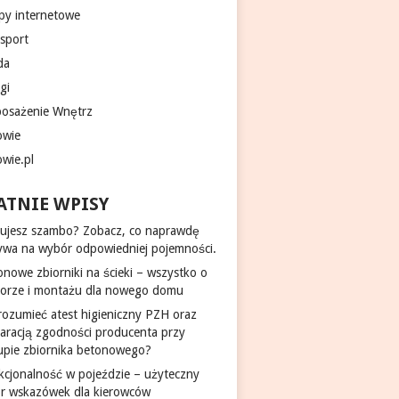
epy internetowe
nsport
da
gi
osażenie Wnętrz
owie
owie.pl
ATNIE WPISY
ujesz szambo? Zobacz, co naprawdę
ywa na wybór odpowiedniej pojemności.
onowe zbiorniki na ścieki – wszystko o
orze i montażu dla nowego domu
 rozumieć atest higieniczny PZH oraz
laracją zgodności producenta przy
upie zbiornika betonowego?
kcjonalność w pojeździe – użyteczny
ór wskazówek dla kierowców