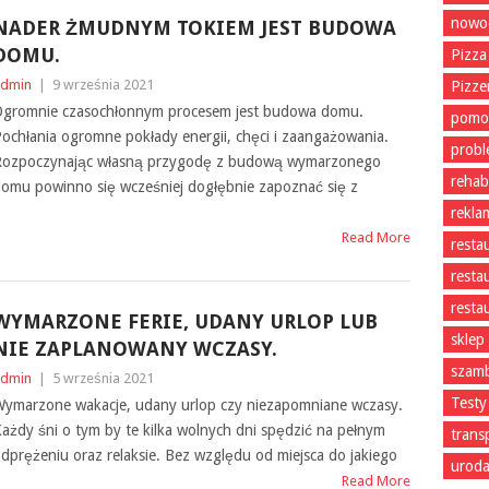
nowoc
NADER ŻMUDNYM TOKIEM JEST BUDOWA
DOMU.
Pizza
dmin
|
9 września 2021
Pizze
gromnie czasochłonnym procesem jest budowa domu.
pomo
ochłania ogromne pokłady energii, chęci i zaangażowania.
prob
ozpoczynając własną przygodę z budową wymarzonego
rehabi
omu powinno się wcześniej dogłębnie zapoznać się z
rekla
Read More
resta
resta
resta
WYMARZONE FERIE, UDANY URLOP LUB
sklep
NIE ZAPLANOWANY WCZASY.
szam
dmin
|
5 września 2021
Testy
ymarzone wakacje, udany urlop czy niezapomniane wczasy.
ażdy śni o tym by te kilka wolnych dni spędzić na pełnym
trans
dprężeniu oraz relaksie. Bez względu od miejsca do jakiego
uroda
Read More