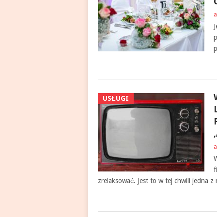
a
J
p
p
USŁUGI
a
W
f
zrelaksować. Jest to w tej chwili jedna 