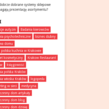
 dobrze dobrane systemy sklepowe
agają prezentację asortymentu?
I
acje autyzm
Badania kierowców
ia psychotechniczne
biznes ślubny
wa domu
 polska kuchnia w Krakowie
et kosmetyczny
Krakow Restaurant
ów
księgowość
ia polska Kraków
ia włoska Kraków
logopeda
ting w sieci
medycyna
zesny dom artykuły
czesny dom blog
zesny dom dzisiaj