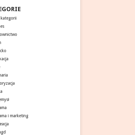
EGORIE
kategorii
nes
ownictwo
m
ecko
kacja
e
naria
oryzacja
ca
emysł
lama
lama i marketing
eacja
 agd