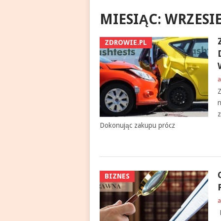
MIESIĄC:
WRZESIE
ZDROWIE.PL
a
Z
n
z
Dokonując zakupu prócz
BIZNES
a
N