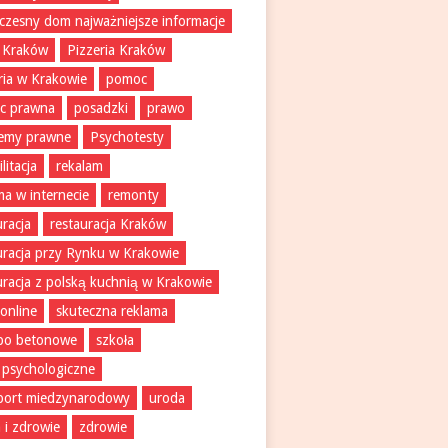
zesny dom najważniejsze informacje
 Kraków
Pizzeria Kraków
ria w Krakowie
pomoc
c prawna
posadzki
prawo
lemy prawne
Psychotesty
litacja
rekalam
ma w internecie
remonty
uracja
restauracja Kraków
uracja przy Rynku w Krakowie
uracja z polską kuchnią w Krakowie
 online
skuteczna reklama
bo betonowe
szkoła
 psychologiczne
port miedzynarodowy
uroda
 i zdrowie
zdrowie