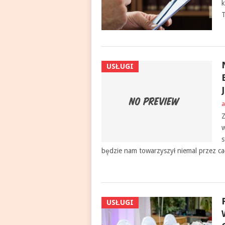
k
T
USŁUGI
a
Z
w
s
będzie nam towarzyszył niemal przez c
USŁUGI