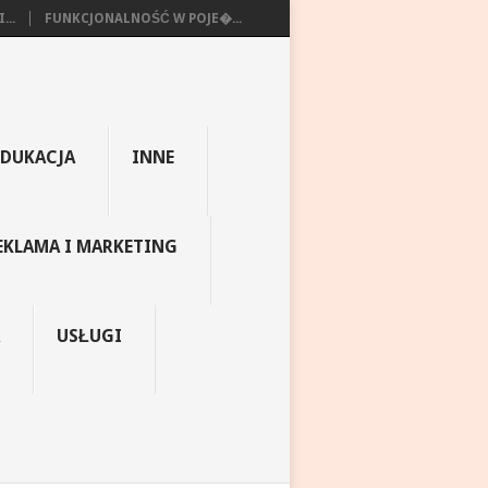
...
FUNKCJONALNOŚĆ W POJE�...
EDUKACJA
INNE
EKLAMA I MARKETING
USŁUGI