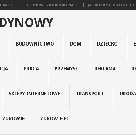
BACZ,...
BETONOWE ZBIORNIKI NA Ś...
JAK ROZUMIEĆ ATEST HIGI
EDYNOWY
BUDOWNICTWO
DOM
DZIECKO
CJA
PRACA
PRZEMYSŁ
REKLAMA
R
SKLEPY INTERNETOWE
TRANSPORT
URODA
ZDROWIE
ZDROWIE.PL