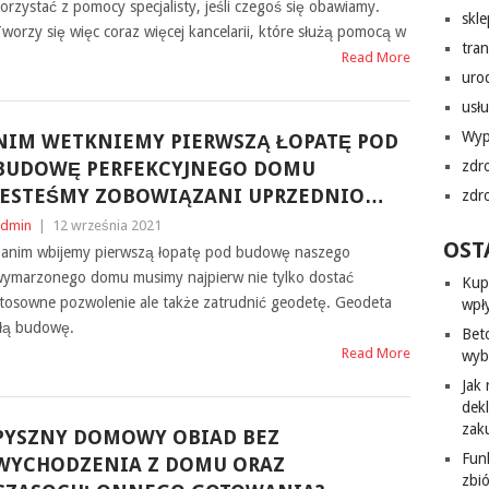
orzystać z pomocy specjalisty, jeśli czegoś się obawiamy.
skl
worzy się więc coraz więcej kancelarii, które służą pomocą w
tra
Read More
uro
usłu
Wyp
NIM WETKNIEMY PIERWSZĄ ŁOPATĘ POD
BUDOWĘ PERFEKCYJNEGO DOMU
zdr
JESTEŚMY ZOBOWIĄZANI UPRZEDNIO…
zdr
dmin
|
12 września 2021
OST
anim wbijemy pierwszą łopatę pod budowę naszego
ymarzonego domu musimy najpierw nie tylko dostać
Kup
tosowne pozwolenie ale także zatrudnić geodetę. Geodeta
wpł
ałą budowę.
Bet
Read More
wyb
Jak
dek
zak
PYSZNY DOMOWY OBIAD BEZ
Fun
WYCHODZENIA Z DOMU ORAZ
zbi