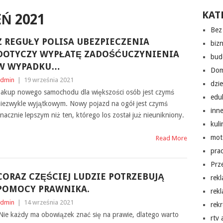
KAT
Ń 2021
Bez 
Z REGUŁY POLISA UBEZPIECZENIA
biz
DOTYCZY WYPŁATĘ ZADOŚĆUCZYNIENIA
bud
W WYPADKU…
Do
dmin
|
19 września 2021
dzi
akup nowego samochodu dla większości osób jest czymś
edu
iezwykle wyjątkowym. Nowy pojazd na ogół jest czymś
inn
nacznie lepszym niż ten, którego los został już nieunikniony.
kuli
mot
Read More
pra
Prz
CORAZ CZĘŚCIEJ LUDZIE POTRZEBUJĄ
rek
POMOCY PRAWNIKA.
rek
dmin
|
14 września 2021
rekr
ie każdy ma obowiązek znać się na prawie, dlatego warto
rtv