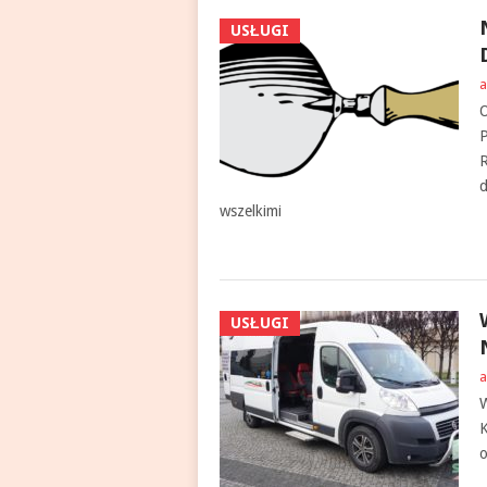
USŁUGI
a
O
P
R
d
wszelkimi
USŁUGI
a
W
K
o