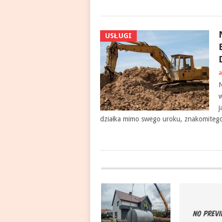
USŁUGI
a
N
w
j
działka mimo swego uroku, znakomitego