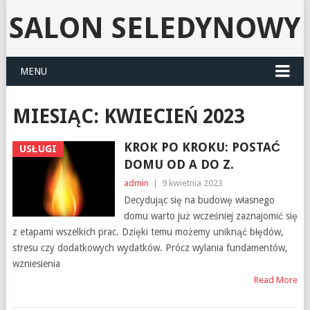
SALON SELEDYNOWY
MENU
MIESIĄC:
KWIECIEŃ 2023
KROK PO KROKU: POSTAĆ
USŁUGI
DOMU OD A DO Z.
admin
|
9 kwietnia 2023
Decydując się na budowę własnego
domu warto już wcześniej zaznajomić się
z etapami wszelkich prac. Dzięki temu możemy uniknąć błędów,
stresu czy dodatkowych wydatków. Prócz wylania fundamentów,
wzniesienia
Read More