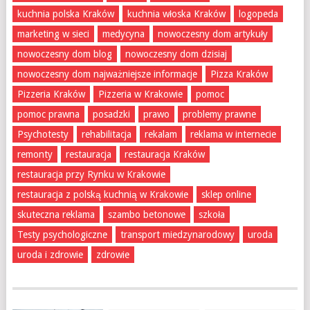
kuchnia polska Kraków
kuchnia włoska Kraków
logopeda
marketing w sieci
medycyna
nowoczesny dom artykuły
nowoczesny dom blog
nowoczesny dom dzisiaj
nowoczesny dom najważniejsze informacje
Pizza Kraków
Pizzeria Kraków
Pizzeria w Krakowie
pomoc
pomoc prawna
posadzki
prawo
problemy prawne
Psychotesty
rehabilitacja
rekalam
reklama w internecie
remonty
restauracja
restauracja Kraków
restauracja przy Rynku w Krakowie
restauracja z polską kuchnią w Krakowie
sklep online
skuteczna reklama
szambo betonowe
szkoła
Testy psychologiczne
transport miedzynarodowy
uroda
uroda i zdrowie
zdrowie