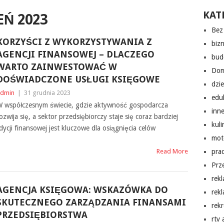
KAT
Ń 2023
Bez 
KORZYŚCI Z WYKORZYSTYWANIA Z
biz
AGENCJI FINANSOWEJ – DLACZEGO
bud
WARTO ZAINWESTOWAĆ W
Do
DOŚWIADCZONE USŁUGI KSIĘGOWE
dzi
dmin
|
31 grudnia 2023
edu
 współczesnym świecie, gdzie aktywność gospodarcza
inn
ozwija się, a sektor przedsiębiorczy staje się coraz bardziej
kuli
cji finansowej jest kluczowe dla osiągnięcia celów
mot
Read More
pra
Prz
rek
AGENCJA KSIĘGOWA: WSKAZÓWKA DO
rek
SKUTECZNEGO ZARZĄDZANIA FINANSAMI
rekr
PRZEDSIĘBIORSTWA
rtv