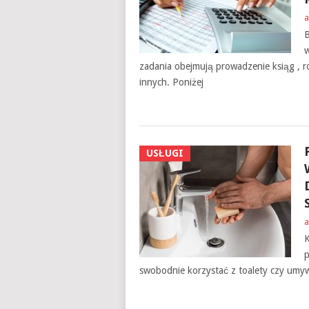
a
B
w
zadania obejmują prowadzenie ksiąg , r
innych. Poniżej
USŁUGI
a
K
p
swobodnie korzystać z toalety czy umywa