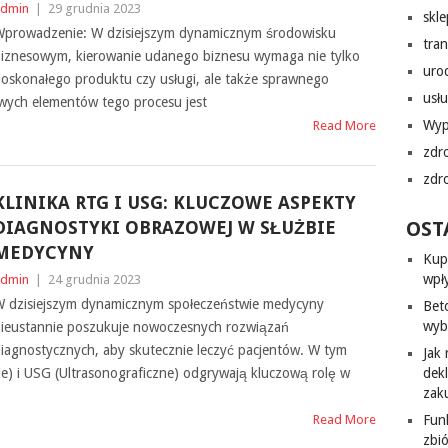
dmin
|
29 grudnia 2023
skl
prowadzenie: W dzisiejszym dynamicznym środowisku
tra
iznesowym, kierowanie udanego biznesu wymaga nie tylko
uro
oskonałego produktu czy usługi, ale także sprawnego
usłu
wych elementów tego procesu jest
Wyp
Read More
zdr
zdr
KLINIKA RTG I USG: KLUCZOWE ASPEKTY
DIAGNOSTYKI OBRAZOWEJ W SŁUŻBIE
OST
MEDYCYNY
Kup
wpł
dmin
|
24 grudnia 2023
 dzisiejszym dynamicznym społeczeństwie medycyny
Bet
wyb
ieustannie poszukuje nowoczesnych rozwiązań
iagnostycznych, aby skutecznie leczyć pacjentów. W tym
Jak
e) i USG (Ultrasonograficzne) odgrywają kluczową rolę w
dek
zak
Read More
Fun
zbi