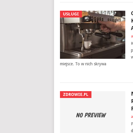
USŁUGI
a
K
p
w
miejsce. To w nich skrywa
ZDROWIE.PL
a
P
d