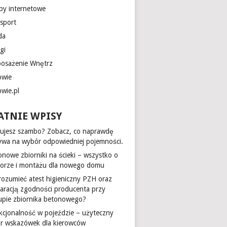
epy internetowe
nsport
da
gi
osażenie Wnętrz
owie
owie.pl
ATNIE WPISY
ujesz szambo? Zobacz, co naprawdę
ywa na wybór odpowiedniej pojemności.
onowe zbiorniki na ścieki – wszystko o
orze i montażu dla nowego domu
 rozumieć atest higieniczny PZH oraz
laracją zgodności producenta przy
upie zbiornika betonowego?
kcjonalność w pojeździe – użyteczny
ór wskazówek dla kierowców