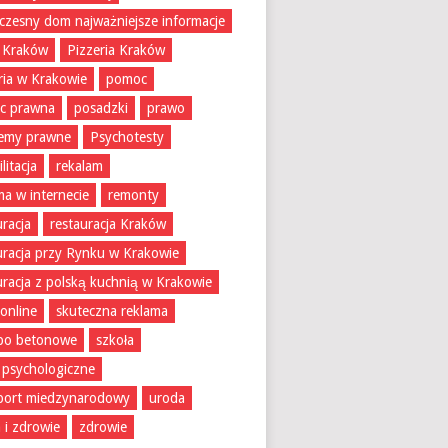
zesny dom najważniejsze informacje
 Kraków
Pizzeria Kraków
ria w Krakowie
pomoc
c prawna
posadzki
prawo
lemy prawne
Psychotesty
litacja
rekalam
ma w internecie
remonty
uracja
restauracja Kraków
uracja przy Rynku w Krakowie
uracja z polską kuchnią w Krakowie
 online
skuteczna reklama
bo betonowe
szkoła
 psychologiczne
port miedzynarodowy
uroda
 i zdrowie
zdrowie