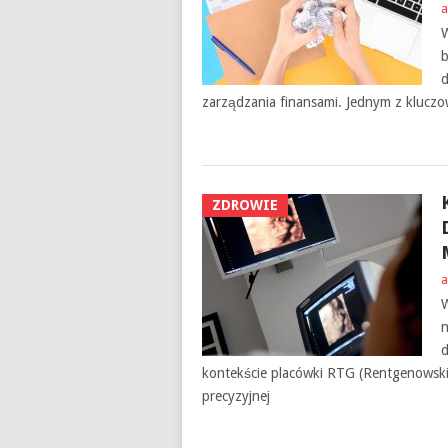
a
W
b
d
zarządzania finansami. Jednym z kluczo
ZDROWIE
a
W
n
d
kontekście placówki RTG (Rentgenowski
precyzyjnej