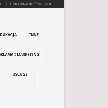
...
FUNKCJONALNOŚĆ W POJE�...
EDUKACJA
INNE
EKLAMA I MARKETING
USŁUGI