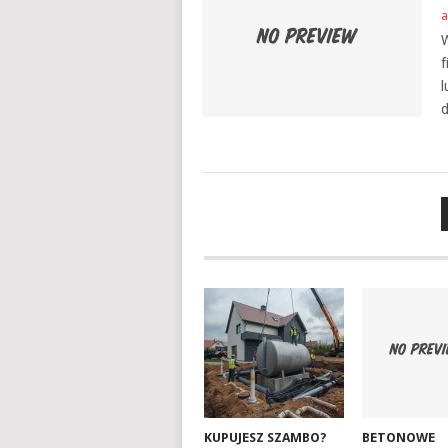
a
W
f
l
d
NAWIGACJA
PO
WPISACH
KUPUJESZ SZAMBO?
BETONOWE