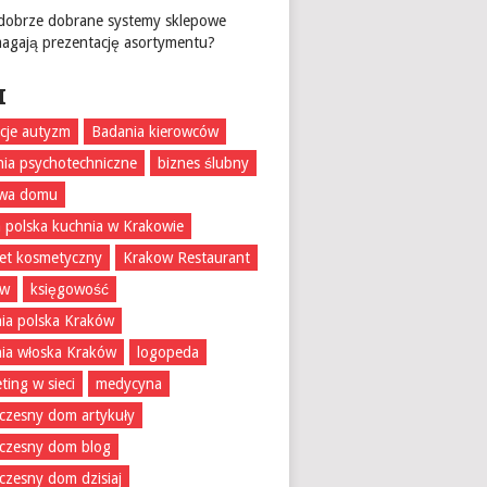
 dobrze dobrane systemy sklepowe
agają prezentację asortymentu?
I
acje autyzm
Badania kierowców
ia psychotechniczne
biznes ślubny
wa domu
 polska kuchnia w Krakowie
et kosmetyczny
Krakow Restaurant
ów
księgowość
ia polska Kraków
ia włoska Kraków
logopeda
ting w sieci
medycyna
zesny dom artykuły
czesny dom blog
zesny dom dzisiaj