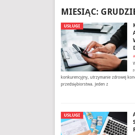
MIESIĄC:
GRUDZIE
USŁUGI
a
W
r
konkurencyjny, utrzymanie zdrowej kondy
przedsiębiorstwa. Jeden z
USŁUGI