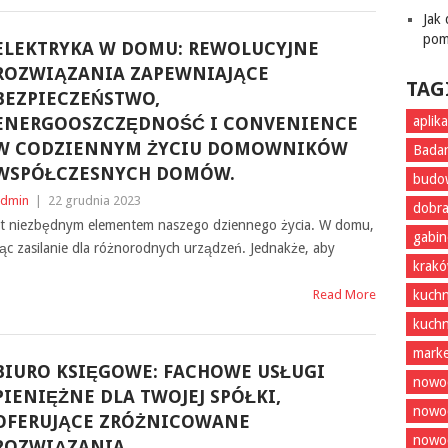
Jak
pom
ELEKTRYKA W DOMU: REWOLUCYJNE
ROZWIĄZANIA ZAPEWNIAJĄCE
TAG
BEZPIECZEŃSTWO,
ENERGOOSZCZĘDNOŚĆ I CONVENIENCE
aplik
W CODZIENNYM ŻYCIU DOMOWNIKÓW
Badan
WSPÓŁCZESNYCH DOMÓW.
budo
dmin
|
22 grudnia 2023
dobra
jest niezbędnym elementem naszego dziennego życia. W domu,
gabin
jąc zasilanie dla różnorodnych urządzeń. Jednakże, aby
krak
Read More
kuchn
kuchn
marke
BIURO KSIĘGOWE: FACHOWE USŁUGI
nowoc
PIENIĘŻNE DLA TWOJEJ SPÓŁKI,
nowo
OFERUJĄCE ZRÓŻNICOWANE
nowoc
ROZWIĄZANIA