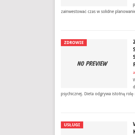
p
zainwestować czas w solidne planowanie
ZDROWIE
a
W
d
psychicznej. Dieta odgrywa istotną rolę 
USŁUGI