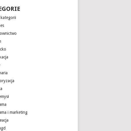
EGORIE
kategorii
nes
ownictwo
m
ecko
kacja
e
naria
oryzacja
ca
emysł
lama
lama i marketing
eacja
 agd