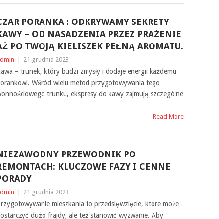
CZAR PORANKA : ODKRYWAMY SEKRETY
KAWY – OD NASADZENIA PRZEZ PRAŻENIE
AŻ PO TWOJĄ KIELISZEK PEŁNĄ AROMATU.
dmin
|
21 grudnia 2023
awa – trunek, który budzi zmysły i dodaje energii każdemu
orankowi. Wśród wielu metod przygotowywania tego
onnościowego trunku, ekspresy do kawy zajmują szczególne
Read More
NIEZAWODNY PRZEWODNIK PO
REMONTACH: KLUCZOWE FAZY I CENNE
PORADY
dmin
|
21 grudnia 2023
rzygotowywanie mieszkania to przedsięwzięcie, które może
ostarczyć dużo frajdy, ale też stanowić wyzwanie. Aby