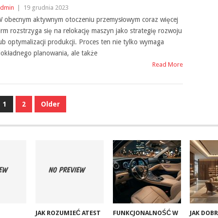
dmin
|
19 grudnia 2023
 obecnym aktywnym otoczeniu przemysłowym coraz więcej
irm rozstrzyga się na relokację maszyn jako strategię rozwoju
ub optymalizacji produkcji. Proces ten nie tylko wymaga
okładnego planowania, ale także
Read More
1
2
Older
JAK ROZUMIEĆ ATEST
FUNKCJONALNOŚĆ W
JAK DOB