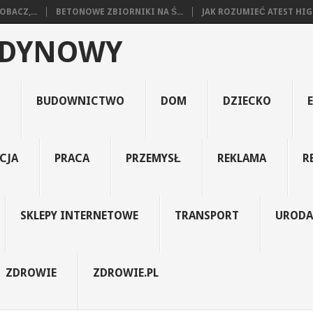
BACZ,...
BETONOWE ZBIORNIKI NA Ś...
JAK ROZUMIEĆ ATEST HIGI
EDYNOWY
BUDOWNICTWO
DOM
DZIECKO
CJA
PRACA
PRZEMYSŁ
REKLAMA
R
SKLEPY INTERNETOWE
TRANSPORT
URODA
ZDROWIE
ZDROWIE.PL