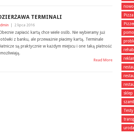
nowoc
Pizza
DZIERŻAWA TERMINALI
Pizze
dmin
|
2 lipca 2016
becnie zapłacić kartą chce wiele osób. Nie wybieramy już
pomo
otówki z banku, ale przeważnie płacimy kartą. Terminale
prob
łatnicze są praktycznie w każdym miejscu i one taką płatność
rehabi
możliwiają.
rekla
Read More
resta
resta
resta
sklep
szam
Testy
trans
uroda