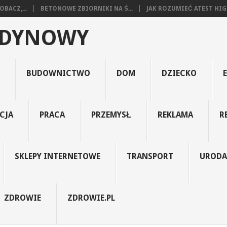
BACZ,...
BETONOWE ZBIORNIKI NA Ś...
JAK ROZUMIEĆ ATEST HIGI
EDYNOWY
BUDOWNICTWO
DOM
DZIECKO
CJA
PRACA
PRZEMYSŁ
REKLAMA
R
SKLEPY INTERNETOWE
TRANSPORT
URODA
ZDROWIE
ZDROWIE.PL