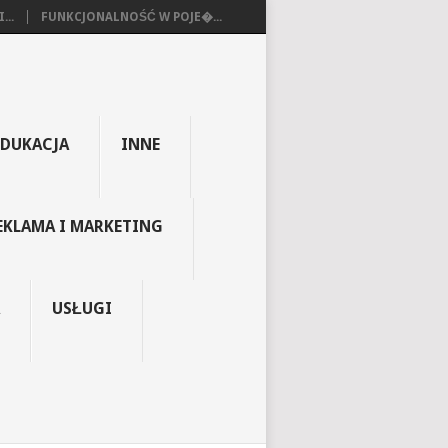
...
FUNKCJONALNOŚĆ W POJE�...
EDUKACJA
INNE
EKLAMA I MARKETING
USŁUGI