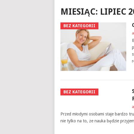
MIESIĄC:
LIPIEC 2
BEZ KATEGORII
a
B
p
s
r
BEZ KATEGORII
a
Przed młodymi osobami staje bardzo tru
nie tylko na to, że nauka będzie przyje