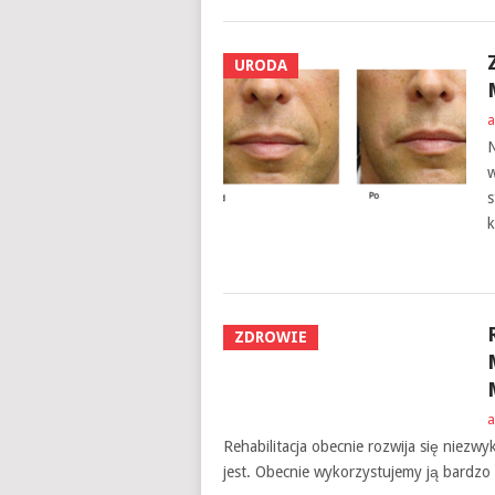
URODA
a
N
w
s
k
ZDROWIE
a
Rehabilitacja obecnie rozwija się niezwyk
jest. Obecnie wykorzystujemy ją bardzo