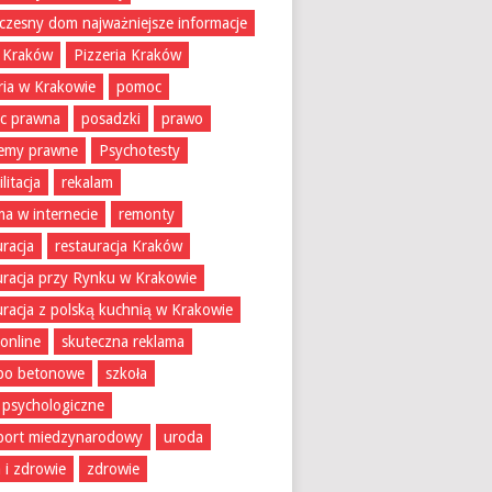
zesny dom najważniejsze informacje
 Kraków
Pizzeria Kraków
ria w Krakowie
pomoc
c prawna
posadzki
prawo
lemy prawne
Psychotesty
litacja
rekalam
ma w internecie
remonty
uracja
restauracja Kraków
uracja przy Rynku w Krakowie
uracja z polską kuchnią w Krakowie
 online
skuteczna reklama
bo betonowe
szkoła
 psychologiczne
port miedzynarodowy
uroda
 i zdrowie
zdrowie