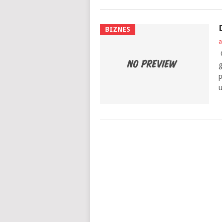
BIZNES
a
O
g
p
u