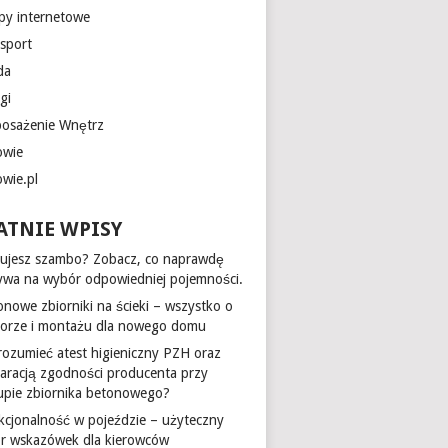
epy internetowe
nsport
da
gi
osażenie Wnętrz
owie
owie.pl
ATNIE WPISY
ujesz szambo? Zobacz, co naprawdę
ywa na wybór odpowiedniej pojemności.
onowe zbiorniki na ścieki – wszystko o
orze i montażu dla nowego domu
 rozumieć atest higieniczny PZH oraz
laracją zgodności producenta przy
upie zbiornika betonowego?
kcjonalność w pojeździe – użyteczny
ór wskazówek dla kierowców