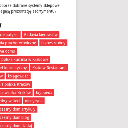
 dobrze dobrane systemy sklepowe
agają prezentację asortymentu?
I
acje autyzm
Badania kierowców
ia psychotechniczne
biznes ślubny
wa domu
 polska kuchnia w Krakowie
et kosmetyczny
Krakow Restaurant
ów
księgowość
ia polska Kraków
ia włoska Kraków
logopeda
ting w sieci
medycyna
zesny dom artykuły
czesny dom blog
zesny dom dzisiaj