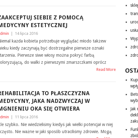
skl
tra
ZAAKCEPTUJ SIEBIE Z POMOCĄ
uro
MEDYCYNY ESTETYCZNEJ
usłu
dmin
|
14 lipca 2016
Wyp
iemal każda kobieta potrzebuje wyglądać młodo takżew
zdr
ieku kiedy zaczynają być dostrzegalne pierwsze oznaki
tarzenia. Pierwsze siwe włosy można pokryć farbą
zdr
oloryzującą, do walki z pierwszymi zmarszczkami oprócz
OST
Read More
Kup
wpł
REHABILITACJA TO PŁASZCZYZNA
Bet
MEDYCYNY, JAKA NADZWYCZAJ W
wyb
MGNIENIU OKA SIĘ OTWIERA
Jak
dek
dmin
|
11 lipca 2016
zak
le szybko. Nie wiedzieliśmy kiedyś jak wielki potencjał w niej
Fun
 często. Nie ważne w jaki sposób utraciliśmy zdrowie. Mogą
zbi