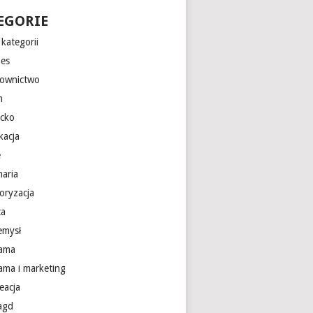
EGORIE
kategorii
nes
ownictwo
m
ecko
kacja
e
naria
oryzacja
ca
emysł
lama
lama i marketing
eacja
 agd