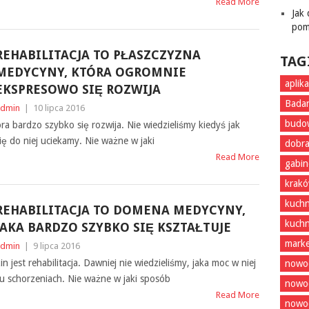
Read More
Jak
pom
REHABILITACJA TO PŁASZCZYZNA
TAG
MEDYCYNY, KTÓRA OGROMNIE
aplik
EKSPRESOWO SIĘ ROZWIJA
Badan
dmin
|
10 lipca 2016
budo
ra bardzo szybko się rozwija. Nie wiedzieliśmy kiedyś jak
 się do niej uciekamy. Nie ważne w jaki
dobra
Read More
gabin
krak
kuchn
REHABILITACJA TO DOMENA MEDYCYNY,
kuchn
JAKA BARDZO SZYBKO SIĘ KSZTAŁTUJE
marke
dmin
|
9 lipca 2016
in jest rehabilitacja. Dawniej nie wiedzieliśmy, jaka moc w niej
nowoc
lu schorzeniach. Nie ważne w jaki sposób
nowo
Read More
nowoc