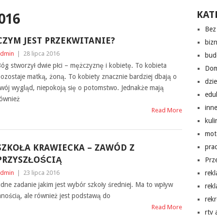
KAT
016
Bez 
CZYM JEST PRZEKWITANIE?
biz
dmin
|
28 lipca 2016
bud
óg stworzył dwie płci – mężczyznę i kobietę. To kobieta
Do
ozostaje matką, żoną. To kobiety znacznie bardziej dbają o
dzi
wój wygląd, niepokoją się o potomstwo. Jednakże mają
edu
ównież
inn
Read More
kuli
mot
SZKOŁA KRAWIECKA – ZAWÓD Z
pra
PRZYSZŁOŚCIĄ
Prz
dmin
|
23 lipca 2016
rek
dne zadanie jakim jest wybór szkoły średniej. Ma to wpływ
rek
mnością, ale również jest podstawą do
rekr
Read More
rtv