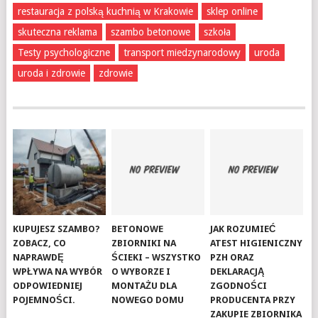
restauracja z polską kuchnią w Krakowie
sklep online
skuteczna reklama
szambo betonowe
szkoła
Testy psychologiczne
transport miedzynarodowy
uroda
uroda i zdrowie
zdrowie
KUPUJESZ SZAMBO?
BETONOWE
JAK ROZUMIEĆ
ZOBACZ, CO
ZBIORNIKI NA
ATEST HIGIENICZNY
NAPRAWDĘ
ŚCIEKI – WSZYSTKO
PZH ORAZ
WPŁYWA NA WYBÓR
O WYBORZE I
DEKLARACJĄ
ODPOWIEDNIEJ
MONTAŻU DLA
ZGODNOŚCI
POJEMNOŚCI.
NOWEGO DOMU
PRODUCENTA PRZY
ZAKUPIE ZBIORNIKA