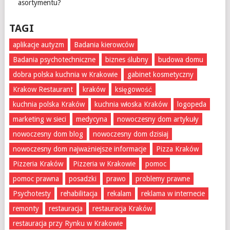
asortymentu?
TAGI
aplikacje autyzm
Badania kierowców
Badania psychotechniczne
biznes ślubny
budowa domu
dobra polska kuchnia w Krakowie
gabinet kosmetyczny
Krakow Restaurant
kraków
księgowość
kuchnia polska Kraków
kuchnia włoska Kraków
logopeda
marketing w sieci
medycyna
nowoczesny dom artykuły
nowoczesny dom blog
nowoczesny dom dzisiaj
nowoczesny dom najważniejsze informacje
Pizza Kraków
Pizzeria Kraków
Pizzeria w Krakowie
pomoc
pomoc prawna
posadzki
prawo
problemy prawne
Psychotesty
rehabilitacja
rekalam
reklama w internecie
remonty
restauracja
restauracja Kraków
restauracja przy Rynku w Krakowie