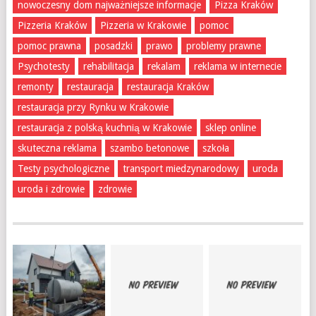
nowoczesny dom najważniejsze informacje
Pizza Kraków
Pizzeria Kraków
Pizzeria w Krakowie
pomoc
pomoc prawna
posadzki
prawo
problemy prawne
Psychotesty
rehabilitacja
rekalam
reklama w internecie
remonty
restauracja
restauracja Kraków
restauracja przy Rynku w Krakowie
restauracja z polską kuchnią w Krakowie
sklep online
skuteczna reklama
szambo betonowe
szkoła
Testy psychologiczne
transport miedzynarodowy
uroda
uroda i zdrowie
zdrowie