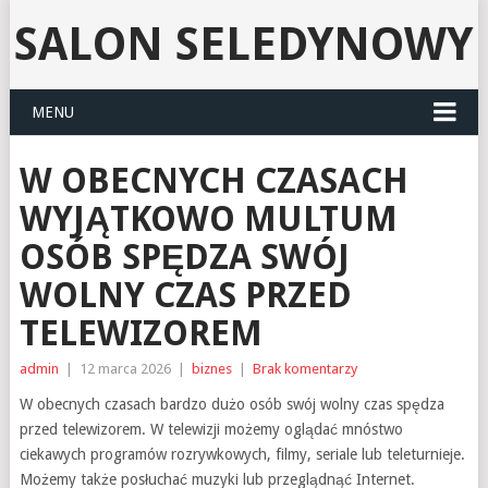
SALON SELEDYNOWY
MENU
W OBECNYCH CZASACH
WYJĄTKOWO MULTUM
OSÓB SPĘDZA SWÓJ
WOLNY CZAS PRZED
TELEWIZOREM
admin
|
12 marca 2026
|
biznes
|
Brak komentarzy
W obecnych czasach bardzo dużo osób swój wolny czas spędza
przed telewizorem. W telewizji możemy oglądać mnóstwo
ciekawych programów rozrywkowych, filmy, seriale lub teleturnieje.
Możemy także posłuchać muzyki lub przeglądnąć Internet.