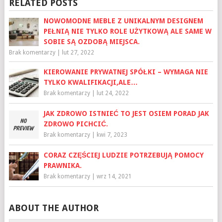
RELATED POSTS
NOWOMODNE MEBLE Z UNIKALNYM DESIGNEM
PEŁNIĄ NIE TYLKO ROLE UŻYTKOWĄ ALE SAME W
SOBIE SĄ OZDOBĄ MIEJSCA.
Brak komentarzy
|
lut 27, 2022
KIEROWANIE PRYWATNEJ SPÓŁKI – WYMAGA NIE
TYLKO KWALIFIKACJI,ALE…
Brak komentarzy
|
lut 24, 2022
JAK ZDROWO ISTNIEĆ TO JEST OSIEM PORAD JAK
ZDROWO PICHCIĆ.
Brak komentarzy
|
kwi 7, 2023
CORAZ CZĘŚCIEJ LUDZIE POTRZEBUJĄ POMOCY
PRAWNIKA.
Brak komentarzy
|
wrz 14, 2021
ABOUT THE AUTHOR