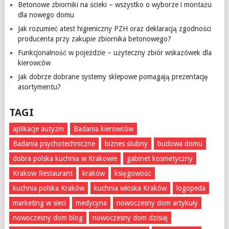
Betonowe zbiorniki na ścieki – wszystko o wyborze i montażu
dla nowego domu
Jak rozumieć atest higieniczny PZH oraz deklaracją zgodności
producenta przy zakupie zbiornika betonowego?
Funkcjonalność w pojeździe – użyteczny zbiór wskazówek dla
kierowców
Jak dobrze dobrane systemy sklepowe pomagają prezentację
asortymentu?
TAGI
aplikacje autyzm
Badania kierowców
Badania psychotechniczne
biznes ślubny
budowa domu
dobra polska kuchnia w Krakowie
gabinet kosmetyczny
Krakow Restaurant
kraków
księgowość
kuchnia polska Kraków
kuchnia włoska Kraków
logopeda
marketing w sieci
medycyna
nowoczesny dom artykuły
nowoczesny dom blog
nowoczesny dom dzisiaj