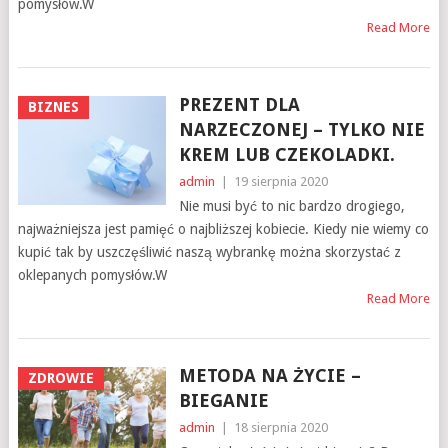
pomysłów.W
Read More
PREZENT DLA
BIZNES
NARZECZONEJ – TYLKO NIE
KREM LUB CZEKOLADKI.
admin
|
19 sierpnia 2020
Nie musi być to nic bardzo drogiego,
najważniejsza jest pamięć o najbliższej kobiecie. Kiedy nie wiemy co
kupić tak by uszczęśliwić naszą wybrankę można skorzystać z
oklepanych pomysłów.W
Read More
METODA NA ŻYCIE –
ZDROWIE
BIEGANIE
admin
|
18 sierpnia 2020