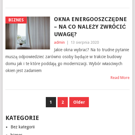
OKNA ENERGOOSZCZĘDNE
BIZNES
– NA CO NALEŻY ZWRÓCIĆ
UWAGĘ?
admin
|
13 sierpnia 2020
Jakie okna wybrać? Na to trudne pytanie
muszą odpowiedzieć zarówno osoby będące w trakcie budowy
domu jak i te które poddają go modernizacji. Wybór właściwych
okien jest zadaniem
Read More
NAWIGACJA
1
2
Older
PO
KATEGORIE
WPISACH
Bez kategorii