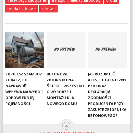
Testy psychologiczne
transport miedzynarodowy
uroda
uroda i zdrowie
zdrowie
KUPUJESZ SZAMBO?
BETONOWE
JAK ROZUMIEĆ
ZOBACZ, CO
ZBIORNIKI NA
ATEST HIGIENICZNY
NAPRAWDĘ
ŚCIEKI – WSZYSTKO
PZH ORAZ
WPŁYWA NA WYBÓR
O WYBORZE I
DEKLARACJĄ
ODPOWIEDNIEJ
MONTAŻU DLA
ZGODNOŚCI
POJEMNOŚCI.
NOWEGO DOMU
PRODUCENTA PRZY
ZAKUPIE ZBIORNIKA
BETONOWEGO?