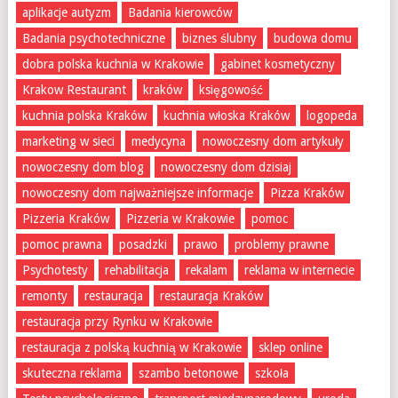
aplikacje autyzm
Badania kierowców
Badania psychotechniczne
biznes ślubny
budowa domu
dobra polska kuchnia w Krakowie
gabinet kosmetyczny
Krakow Restaurant
kraków
księgowość
kuchnia polska Kraków
kuchnia włoska Kraków
logopeda
marketing w sieci
medycyna
nowoczesny dom artykuły
nowoczesny dom blog
nowoczesny dom dzisiaj
nowoczesny dom najważniejsze informacje
Pizza Kraków
Pizzeria Kraków
Pizzeria w Krakowie
pomoc
pomoc prawna
posadzki
prawo
problemy prawne
Psychotesty
rehabilitacja
rekalam
reklama w internecie
remonty
restauracja
restauracja Kraków
restauracja przy Rynku w Krakowie
restauracja z polską kuchnią w Krakowie
sklep online
skuteczna reklama
szambo betonowe
szkoła