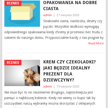
OPAKOWANIA NA DOBRE
BIZNES
CIASTA
admin
|
27 sierpnia 2020
Smakowite ciasta, ciasteczka, desery czy
pączki. Wszystkie słodkości wymagają
odpowiedniego opakowania kiedy chcemy je przenieść bez trudu z
cukierni do naszego domu. Przypuszczalnie każdy z nas pragnie by
Read More
KREM CZY CZEKOLADKI?
BIZNES
JAKI BĘDZIE IDEALNY
PREZENT DLA
DZIEWCZYNY?
admin
|
19 sierpnia 2020
Nie musi być to nic niezmiernie drogiego, najistotniejsza jest
pamięć o najbliższej kobiecie. Kiedy nie wiemy co kupić tak by
uszczęśliwić naszą wybrankę można skorzystać z oklepanych