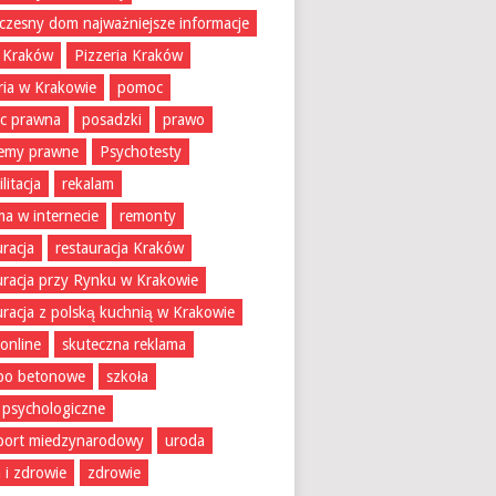
zesny dom najważniejsze informacje
 Kraków
Pizzeria Kraków
ria w Krakowie
pomoc
c prawna
posadzki
prawo
lemy prawne
Psychotesty
litacja
rekalam
ma w internecie
remonty
uracja
restauracja Kraków
uracja przy Rynku w Krakowie
uracja z polską kuchnią w Krakowie
 online
skuteczna reklama
bo betonowe
szkoła
 psychologiczne
port miedzynarodowy
uroda
 i zdrowie
zdrowie