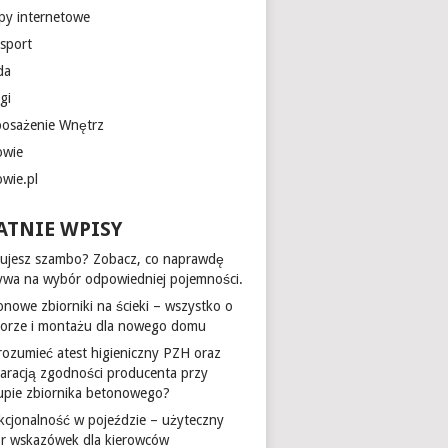
epy internetowe
nsport
da
gi
osażenie Wnętrz
owie
owie.pl
ATNIE WPISY
ujesz szambo? Zobacz, co naprawdę
ywa na wybór odpowiedniej pojemności.
onowe zbiorniki na ścieki – wszystko o
orze i montażu dla nowego domu
 rozumieć atest higieniczny PZH oraz
laracją zgodności producenta przy
upie zbiornika betonowego?
kcjonalność w pojeździe – użyteczny
ór wskazówek dla kierowców