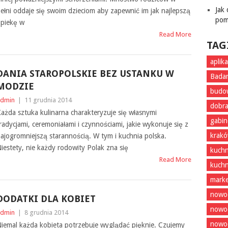
Jak
ełni oddaje się swoim dzieciom aby zapewnić im jak najlepszą
pom
piekę w
Read More
TAG
aplik
DANIA STAROPOLSKIE BEZ USTANKU W
Badan
MODZIE
budo
dmin
|
11 grudnia 2014
dobra
ażda sztuka kulinarna charakteryzuje się własnymi
gabin
radycjami, ceremoniałami i czynnościami, jakie wykonuje się z
krak
ajogromniejszą starannością. W tym i kuchnia polska.
iestety, nie każdy rodowity Polak zna się
kuchn
Read More
kuchn
marke
nowoc
DODATKI DLA KOBIET
nowo
dmin
|
8 grudnia 2014
nowoc
iemal każda kobieta potrzebuje wyglądać pięknie. Czujemy