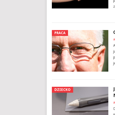
p
z
PRACA
a
A
j
p
j
DZIECKO
a
D
m