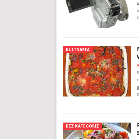
o
s
l
KULINARIA
a
S
r
g
s
BEZ KATEGORII