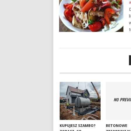
a
D
l
w
t
NAWIGACJA
PO
WPISACH
KUPUJESZ SZAMBO?
BETONOWE