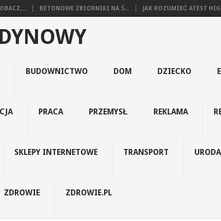
BACZ,...
BETONOWE ZBIORNIKI NA Ś...
JAK ROZUMIEĆ ATEST HIGI
EDYNOWY
BUDOWNICTWO
DOM
DZIECKO
CJA
PRACA
PRZEMYSŁ
REKLAMA
R
SKLEPY INTERNETOWE
TRANSPORT
URODA
ZDROWIE
ZDROWIE.PL