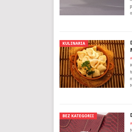
p
o
KULINARIA
a
K
t
n
N
BEZ KATEGORII
a
N