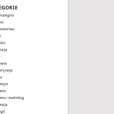
EGORIE
kategorii
nes
ownictwo
m
ecko
kacja
e
naria
oryzacja
ca
emysł
lama
lama i marketing
eacja
 agd