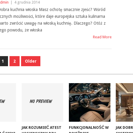
dmin
|
4 grudnia 2014
obra kuchnia włoska Masz ochotę smacznie zjeść? Wśród
icznych możliwości, które daje europejska sztuka kulinarna
arto zwrócić uwagę na włoską kuchnię. Dlaczego? Otóż z
ego powodu, że włoska
Read More
1
2
Older
JAK ROZUMIEĆ ATEST
FUNKCJONALNOŚĆ W
JAK DOB