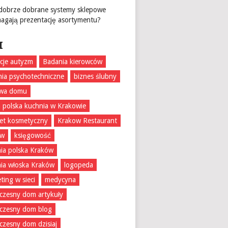
 dobrze dobrane systemy sklepowe
agają prezentację asortymentu?
I
acje autyzm
Badania kierowców
ia psychotechniczne
biznes ślubny
wa domu
 polska kuchnia w Krakowie
et kosmetyczny
Krakow Restaurant
ów
księgowość
ia polska Kraków
ia włoska Kraków
logopeda
ting w sieci
medycyna
zesny dom artykuły
czesny dom blog
zesny dom dzisiaj