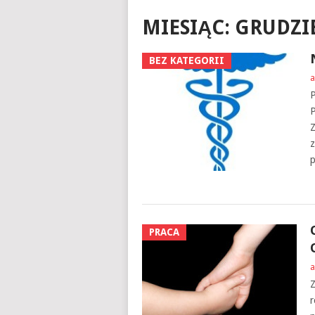
MIESIĄC:
GRUDZIE
BEZ KATEGORII
a
P
P
Z
z
PRACA
a
Z
r