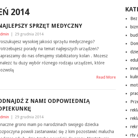
KAT
Ń 2014
Bez 
NAJLEPSZY SPRZĘT MEDYCZNY
biz
dmin
|
29 grudnia 2014
bud
oszukujesz wysokiej jakości sprzętu medycznego?
Do
otrzebujesz porady na temat najlepszych urządzeń?
dzi
apraszamy do nas oferujemy stabilizatory kolan . Możesz
edu
naleźć tu duży wybór różnego rodzaju urządzeń, które
inn
pozwolą
kuli
Read More
mot
pra
ODNAJDŹ Z NAMI ODPOWIEDNIĄ
Prz
OPIEKUNKĘ
rek
dmin
|
29 grudnia 2014
rek
naczne grono mam po narodzinach swojego dziecka
rekr
ozpoczyna powoli zastanawiać się z kim pozostawić malucha
rtv