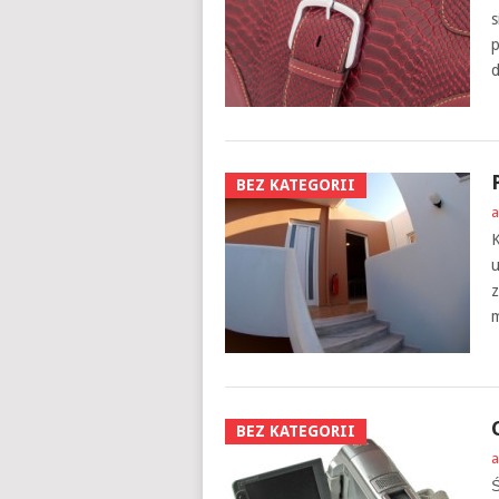
s
p
d
BEZ KATEGORII
a
K
u
z
m
BEZ KATEGORII
a
Ś