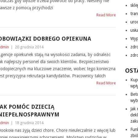
odczas gdy będzie trzeba powrócić do pracy. Niestety nie
skl
awsze z pomocą przychodzi
tra
Read More
uro
usłu
OBOWIĄZKI DOBREGO OPIEKUNA
Wyp
zdr
dmin
|
20 grudnia 2014
gencje opiekunek stają na wysokości zadania, by odnaleźć
zdr
ak najlepszy personel dla swoich klientów. Bezpieczeństwo
odopiecznych ma kluczowe znaczenie, wobec tego konieczna
OST
est precyzyjna rekrutacja kandydatów. Pracownicy takich
Kup
Read More
wpł
Bet
wyb
JAK POMÓC DZIECIĄ
Jak
NIEPEŁNOSPRAWNYM
dek
zak
dmin
|
18 grudnia 2014
Fun
ookoła nas żyją dzieci chore. Chore nieuleczalnie z więcej lub
zbi
niej poważniejszymi schorzeniami. Mnóstwo rodziców w