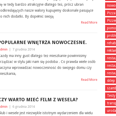
ię w tedy bardzo atrakcyjne dlatego też, prócz ubrań
nowoc
odkreślających nasze walory kupujemy doskonale pasujące
Pizza
o nich dodatki. By dopełnić swoją
Pizze
Read More
pomo
prob
POPULARNE WNĘTRZA NOWOCZESNE.
rehabi
dmin
|
7 grudnia 2014
rekla
ażdy ma inny gust dlatego też mieszkanie powinniśmy
resta
rządzać w stylu jaki nam się podoba . Co prawda wiele osób
resta
aczyna wprowadzać nowoczesność do swojego domu czy
resta
ieszkania,
Read More
sklep
szam
Testy
CZY WARTO MIEĆ FILM Z WESELA?
trans
dmin
|
6 grudnia 2014
uroda
lub i wesele jest niezwykle istotnym wydarzeniem dla wielu