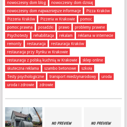
nowoczesny dom blog
nowoczesny dom dzisiaj
nowoczesny dom najważniejsze informacje
Pizza Kraków
Pizzeria Kraków
Pizzeria w Krakowie
pomoc
pomoc prawna
posadzki
prawo
problemy prawne
Psychotesty
rehabilitacja
rekalam
reklama w internecie
remonty
restauracja
restauracja Kraków
restauracja przy Rynku w Krakowie
restauracja z polską kuchnią w Krakowie
sklep online
skuteczna reklama
szambo betonowe
szkoła
Testy psychologiczne
transport miedzynarodowy
uroda
uroda i zdrowie
zdrowie