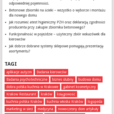
odpowiedniej pojemności.
Betonowe zbiorniki na ścieki – wszystko o wyborze i montażu
dla nowego domu
Jak rozumieć atest higieniczny PZH oraz deklaracją zgodności
producenta przy zakupie zbiornika betonowego?
Funkcjonalność w pojeździe – użyteczny zbiór wskazówek dla
kierowców
Jak dobrze dobrane systemy sklepowe pomagają prezentację
asortymentu?
TAGI
aplikacje autyzm
Badania kierowców
Badania psychotechniczne
biznes ślubny
budowa domu
dobra polska kuchnia w Krakowie
gabinet kosmetyczny
Krakow Restaurant
kraków
księgowość
kuchnia polska Kraków
kuchnia włoska Kraków
logopeda
marketing w sieci
medycyna
nowoczesny dom artykuły