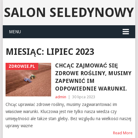
SALON SELEDYNOWY
MENU
MIESIĄC:
LIPIEC 2023
CHCĄC ZAJMOWAĆ SIĘ
ZDROWIE.PL
ZDROWE ROŚLINY, MUSIMY
ZAPEWNIĆ IM
ODPOWIEDNIE WARUNKI.
admin
|
30 lipca 2023
Chcąc uprawiać zdrowe rośliny, musimy zagwarantować im
właściwe warunki. Kluczowa jest nie tylko nasza wiedza czy
umiejętności ale także stan gleby. Bez względu na wielkości naszej
uprawy ważne
Read More