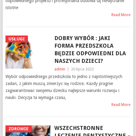
odpowiedniego projektu i profesjonalna budowa są niesłychanie
istotne
Read More
DOBRY WYBÓR : JAKI
USŁUGI
FORMA PRZEDSZKOLA
BĘDZIE ODPOWIEDNI DLA
NASZYCH DZIECI?
admin
|
20 lipca 2023
Wybór odpowiedniego przedszkola to jedno z najistotniejszych
zadań, z jakim muszą zmierzyć się rodzice. Każdy pragnie
zagwarantować swojemu dziecku najlepsze warunki rozwoju i
nauki. Decyzja ta wymaga czasu,
Read More
WSZECHSTRONNE
ZDROWIE
LECZENIE DENTYSTYCZNE –