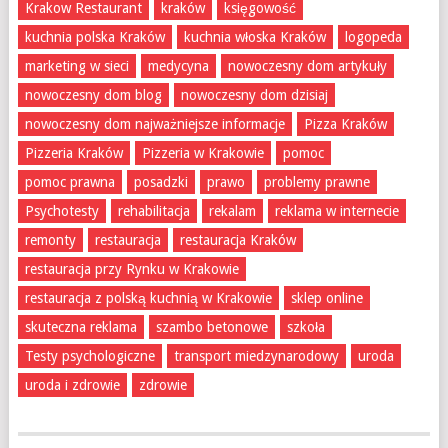
Krakow Restaurant
kraków
księgowość
kuchnia polska Kraków
kuchnia włoska Kraków
logopeda
marketing w sieci
medycyna
nowoczesny dom artykuły
nowoczesny dom blog
nowoczesny dom dzisiaj
nowoczesny dom najważniejsze informacje
Pizza Kraków
Pizzeria Kraków
Pizzeria w Krakowie
pomoc
pomoc prawna
posadzki
prawo
problemy prawne
Psychotesty
rehabilitacja
rekalam
reklama w internecie
remonty
restauracja
restauracja Kraków
restauracja przy Rynku w Krakowie
restauracja z polską kuchnią w Krakowie
sklep online
skuteczna reklama
szambo betonowe
szkoła
Testy psychologiczne
transport miedzynarodowy
uroda
uroda i zdrowie
zdrowie