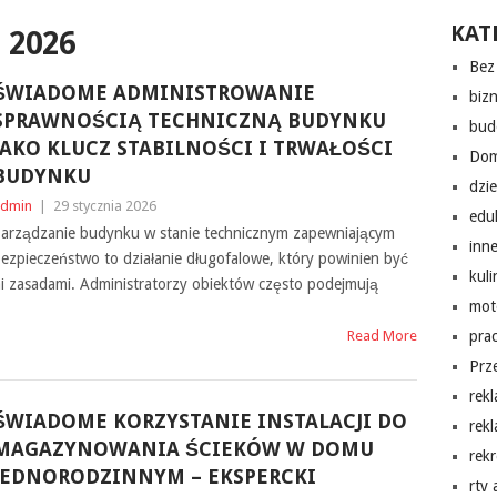
KAT
 2026
Bez 
ŚWIADOME ADMINISTROWANIE
biz
SPRAWNOŚCIĄ TECHNICZNĄ BUDYNKU
bud
JAKO KLUCZ STABILNOŚCI I TRWAŁOŚCI
Do
BUDYNKU
dzi
dmin
|
29 stycznia 2026
edu
arządzanie budynku w stanie technicznym zapewniającym
inn
ezpieczeństwo to działanie długofalowe, który powinien być
kuli
i zasadami. Administratorzy obiektów często podejmują
mot
Read More
pra
Prz
rek
ŚWIADOME KORZYSTANIE INSTALACJI DO
rek
MAGAZYNOWANIA ŚCIEKÓW W DOMU
rekr
JEDNORODZINNYM – EKSPERCKI
rtv