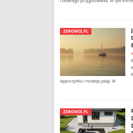
rzetelnego przygotowania. W tym konte
ZDROWIE.PL
a
W
w
i
wypoczynku i rozwoju pasji. W
ZDROWIE.PL