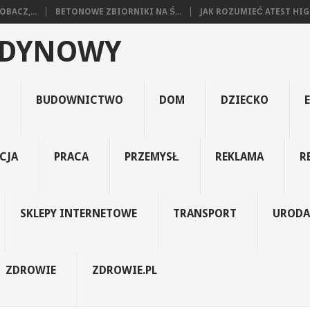
BACZ,...
BETONOWE ZBIORNIKI NA Ś...
JAK ROZUMIEĆ ATEST HIGI
EDYNOWY
BUDOWNICTWO
DOM
DZIECKO
CJA
PRACA
PRZEMYSŁ
REKLAMA
R
SKLEPY INTERNETOWE
TRANSPORT
URODA
ZDROWIE
ZDROWIE.PL