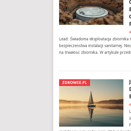
a
Lead: Świadoma eksploatacja zbiornika 
bezpieczeństwa instalacji sanitarnej. N
na trwałość zbiornika. W artykule prze
ZDROWIE.PL
a
L
ś
P