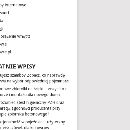
epy internetowe
nsport
da
gi
osażenie Wnętrz
owie
owie.pl
ATNIE WPISY
ujesz szambo? Zobacz, co naprawdę
ywa na wybór odpowiedniej pojemności.
onowe zbiorniki na ścieki – wszystko o
orze i montażu dla nowego domu
 rozumieć atest higieniczny PZH oraz
laracją zgodności producenta przy
upie zbiornika betonowego?
kcjonalność w pojeździe – użyteczny
ór wskazówek dla kierowców