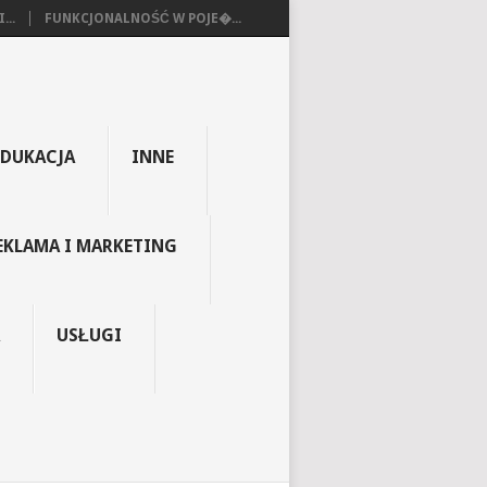
...
FUNKCJONALNOŚĆ W POJE�...
EDUKACJA
INNE
EKLAMA I MARKETING
USŁUGI