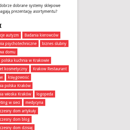
 dobrze dobrane systemy sklepowe
agają prezentację asortymentu?
I
acje autyzm
Badania kierowców
ia psychotechniczne
biznes ślubny
wa domu
 polska kuchnia w Krakowie
et kosmetyczny
Krakow Restaurant
ów
księgowość
ia polska Kraków
ia włoska Kraków
logopeda
ting w sieci
medycyna
zesny dom artykuły
czesny dom blog
zesny dom dzisiaj