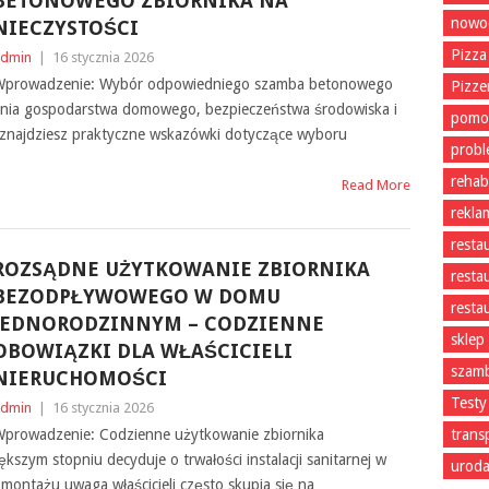
BETONOWEGO ZBIORNIKA NA
nowoc
NIECZYSTOŚCI
Pizza
dmin
|
16 stycznia 2026
prowadzenie: Wybór odpowiedniego szamba betonowego
Pizze
ania gospodarstwa domowego, bezpieczeństwa środowiska i
pomo
znajdziesz praktyczne wskazówki dotyczące wyboru
prob
rehabi
Read More
rekla
resta
ROZSĄDNE UŻYTKOWANIE ZBIORNIKA
resta
BEZODPŁYWOWEGO W DOMU
resta
JEDNORODZINNYM – CODZIENNE
sklep
OBOWIĄZKI DLA WŁAŚCICIELI
szam
NIERUCHOMOŚCI
Testy
dmin
|
16 stycznia 2026
prowadzenie: Codzienne użytkowanie zbiornika
trans
szym stopniu decyduje o trwałości instalacji sanitarnej w
uroda
ontażu uwaga właścicieli często skupia się na