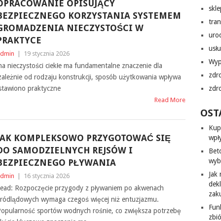
OPRACOWANIE OPISUJĄCY
skl
BEZPIECZNEGO KORZYSTANIA SYSTEMEM
tra
GROMADZENIA NIECZYSTOŚCI W
uro
PRAKTYCE
usłu
dmin
|
19 stycznia 2026
Wyp
na nieczystości ciekłe ma fundamentalne znaczenie dla
zdr
iezależnie od rodzaju konstrukcji, sposób użytkowania wpływa
dstawiono praktyczne
zdr
Read More
OST
Kup
JAK KOMPLEKSOWO PRZYGOTOWAĆ SIĘ
wpł
DO SAMODZIELNYCH REJSÓW I
Bet
wyb
BEZPIECZNEGO PŁYWANIA
Jak
dmin
|
16 stycznia 2026
dek
ead: Rozpoczęcie przygody z pływaniem po akwenach
zak
ródlądowych wymaga czegoś więcej niż entuzjazmu.
Fun
opularność sportów wodnych rośnie, co zwiększa potrzebę
zbi