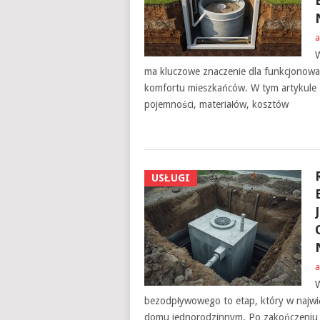
a
W
ma kluczowe znaczenie dla funkcjonow
komfortu mieszkańców. W tym artykule 
pojemności, materiałów, kosztów
USŁUGI
a
W
bezodpływowego to etap, który w najwięk
domu jednorodzinnym. Po zakończeniu m