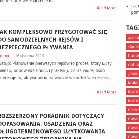
kście kluczowe znaczenie ma
Jak
Read More
pom
TAG
JAK KOMPLEKSOWO PRZYGOTOWAĆ SIĘ
aplik
DO SAMODZIELNYCH REJSÓW I
BEZPIECZNEGO PŁYWANIA
Badan
budo
dmin
|
16 stycznia 2026
stęp: Planowanie pierwszych rejsów to proces, który łączy
dobra
iedzę, odpowiedzialność i praktykę. Coraz więcej osób
gabin
nteresuje się aktywnością na wodzie w kontekście rekreacji,
krak
kuchn
Read More
kuchn
marke
ROZSZERZONY PORADNIK DOTYCZĄCY
nowoc
DOPASOWANIA, OSADZENIA ORAZ
nowo
DŁUGOTERMINOWEGO UŻYTKOWANIA
nowoc