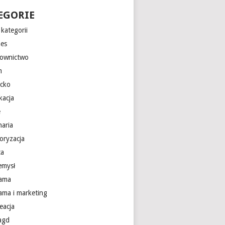
EGORIE
kategorii
nes
ownictwo
m
ecko
kacja
e
naria
oryzacja
ca
emysł
lama
lama i marketing
eacja
 agd