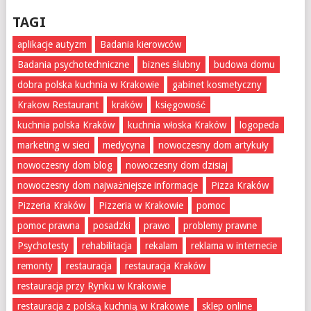
TAGI
aplikacje autyzm
Badania kierowców
Badania psychotechniczne
biznes ślubny
budowa domu
dobra polska kuchnia w Krakowie
gabinet kosmetyczny
Krakow Restaurant
kraków
księgowość
kuchnia polska Kraków
kuchnia włoska Kraków
logopeda
marketing w sieci
medycyna
nowoczesny dom artykuły
nowoczesny dom blog
nowoczesny dom dzisiaj
nowoczesny dom najważniejsze informacje
Pizza Kraków
Pizzeria Kraków
Pizzeria w Krakowie
pomoc
pomoc prawna
posadzki
prawo
problemy prawne
Psychotesty
rehabilitacja
rekalam
reklama w internecie
remonty
restauracja
restauracja Kraków
restauracja przy Rynku w Krakowie
restauracja z polską kuchnią w Krakowie
sklep online