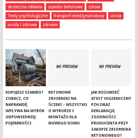
skuteczna reklama
szambo betonowe
szkoła
Testy psychologiczne
transport miedzynarodowy
uroda
uroda i zdrowie
zdrowie
KUPUJESZ SZAMBO?
BETONOWE
JAK ROZUMIEĆ
ZOBACZ, CO
ZBIORNIKI NA
ATEST HIGIENICZNY
NAPRAWDĘ
ŚCIEKI – WSZYSTKO
PZH ORAZ
WPŁYWA NA WYBÓR
O WYBORZE I
DEKLARACJĄ
ODPOWIEDNIEJ
MONTAŻU DLA
ZGODNOŚCI
POJEMNOŚCI.
NOWEGO DOMU
PRODUCENTA PRZY
ZAKUPIE ZBIORNIKA
BETONOWEGO?