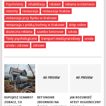
Psychotesty
rehabilitacja
rekalam
reklama w internecie
remonty
restauracja
restauracja Kraków
restauracja przy Rynku w Krakowie
restauracja z polską kuchnią w Krakowie
sklep online
skuteczna reklama
szambo betonowe
szkoła
Testy psychologiczne
transport miedzynarodowy
uroda
uroda i zdrowie
zdrowie
KUPUJESZ SZAMBO?
BETONOWE
JAK ROZUMIEĆ
ZOBACZ, CO
ZBIORNIKI NA
ATEST HIGIENICZNY