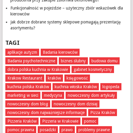
Funkcjonalność w pojeździe – użyteczny zbiór wskazówek dla
kierowców
Jak dobrze dobrane systemy sklepowe pomagają prezentację
asortymentu?
TAGI
aplikacje autyzm
Badania kierowców
Badania psychotechniczne
biznes ślubny
budowa domu
dobra polska kuchnia w Krakowie
gabinet kosmetyczny
Krakow Restaurant
kraków
księgowość
kuchnia polska Kraków
kuchnia włoska Kraków
logopeda
marketing w sieci
medycyna
nowoczesny dom artykuły
nowoczesny dom blog
nowoczesny dom dzisiaj
nowoczesny dom najważniejsze informacje
Pizza Kraków
Pizzeria Kraków
Pizzeria w Krakowie
pomoc
pomoc prawna
posadzki
prawo
problemy prawne